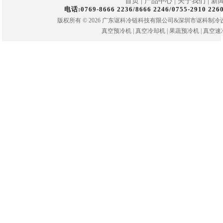
首页
|
产品中心
|
关于我们
|
新
电话:0769-8666 2236/8666 2246/0755-2910
版权所有 © 2026 广东讴科冷链科技有限公司&深圳市讴科制冷设
真空预冷机
|
真空冷却机
|
果蔬预冷机
|
真空速